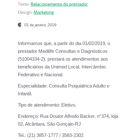
Texto:
Relacionamento do prestador
Design:
Marketing
01 de janeiro, 2019
Informamos que, a partir do
dia 01/02/2019
, o
prestador
Medilife Consultas e Diagnósticos
(51004334-2), prestará os atendimentos aos
beneficiários da
Unimed Local, Intercâmbio
Federativo e Nacional.
Especialidade:
Consulta Psiquiátrica Adulto e
Infantil.
Tipo de atendimento:
Eletivo.
Endereço:
Rua Doutor Alfredo Backer, n°374, loja
02, Alcântara, São Gonçalo-RJ
Tel.:
(21) 3857-1777 / 3583-2302