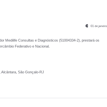
01 de janeir
ador
Medilife Consultas e Diagnósticos
(51004334-2), prestará os
ercâmbio Federativo e Nacional.
2, Alcântara, São Gonçalo-RJ