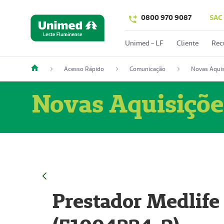
0800 970 9087
SAC
Unimed - LF
Cliente
Rec
Acesso Rápido
Comunicação
Novas Aquis
Novas Aquisiçõe
Prestador Medlife