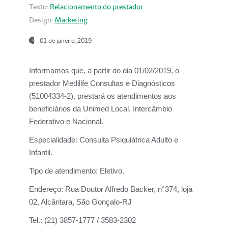
Texto:
Relacionamento do prestador
Design:
Marketing
01 de janeiro, 2019
Informamos que, a partir do
dia 01/02/2019
, o
prestador
Medilife Consultas e Diagnósticos
(51004334-2), prestará os atendimentos aos
beneficiários da
Unimed Local, Intercâmbio
Federativo e Nacional.
Especialidade:
Consulta Psiquiátrica Adulto e
Infantil.
Tipo de atendimento:
Eletivo.
Endereço:
Rua Doutor Alfredo Backer, n°374, loja
02, Alcântara, São Gonçalo-RJ
Tel.:
(21) 3857-1777 / 3583-2302