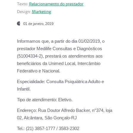
Texto:
Relacionamento do prestador
Design:
Marketing
01 de janeiro, 2019
Informamos que, a partir do
dia 01/02/2019
, o
prestador
Medilife Consultas e Diagnósticos
(51004334-2), prestará os atendimentos aos
beneficiários da
Unimed Local, Intercâmbio
Federativo e Nacional.
Especialidade:
Consulta Psiquiátrica Adulto e
Infantil.
Tipo de atendimento:
Eletivo.
Endereço:
Rua Doutor Alfredo Backer, n°374, loja
02, Alcântara, São Gonçalo-RJ
Tel.:
(21) 3857-1777 / 3583-2302