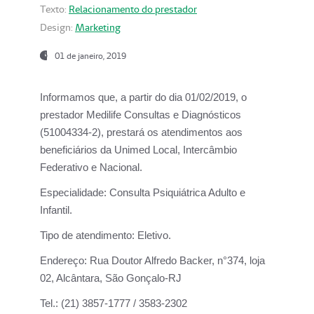
Texto:
Relacionamento do prestador
Design:
Marketing
01 de janeiro, 2019
Informamos que, a partir do
dia 01/02/2019
, o
prestador
Medilife Consultas e Diagnósticos
(51004334-2), prestará os atendimentos aos
beneficiários da
Unimed Local, Intercâmbio
Federativo e Nacional.
Especialidade:
Consulta Psiquiátrica Adulto e
Infantil.
Tipo de atendimento:
Eletivo.
Endereço:
Rua Doutor Alfredo Backer, n°374, loja
02, Alcântara, São Gonçalo-RJ
Tel.:
(21) 3857-1777 / 3583-2302