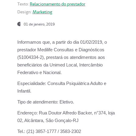
Texto:
Relacionamento do prestador
Design:
Marketing
01 de janeiro, 2019
Informamos que, a partir do
dia 01/02/2019
, o
prestador
Medilife Consultas e Diagnósticos
(51004334-2), prestará os atendimentos aos
beneficiários da
Unimed Local, Intercâmbio
Federativo e Nacional.
Especialidade:
Consulta Psiquiátrica Adulto e
Infantil.
Tipo de atendimento:
Eletivo.
Endereço:
Rua Doutor Alfredo Backer, n°374, loja
02, Alcântara, São Gonçalo-RJ
Tel.:
(21) 3857-1777 / 3583-2302