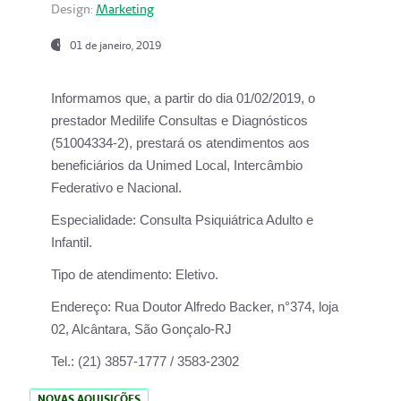
Design:
Marketing
01 de janeiro, 2019
Informamos que, a partir do
dia 01/02/2019
, o
prestador
Medilife Consultas e Diagnósticos
(51004334-2), prestará os atendimentos aos
beneficiários da
Unimed Local, Intercâmbio
Federativo e Nacional.
Especialidade:
Consulta Psiquiátrica Adulto e
Infantil.
Tipo de atendimento:
Eletivo.
Endereço:
Rua Doutor Alfredo Backer, n°374, loja
02, Alcântara, São Gonçalo-RJ
Tel.:
(21) 3857-1777 / 3583-2302
NOVAS AQUISIÇÕES