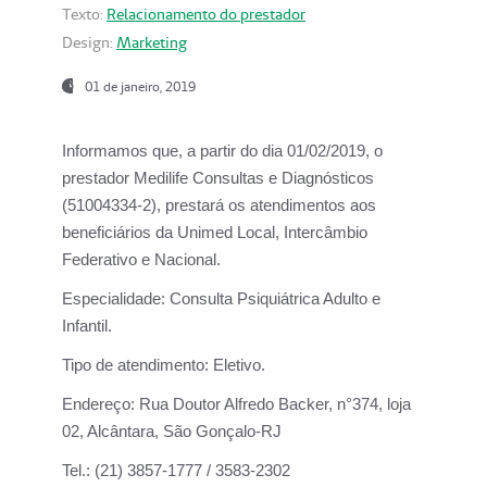
Texto:
Relacionamento do prestador
Design:
Marketing
01 de janeiro, 2019
Informamos que, a partir do
dia 01/02/2019
, o
prestador
Medilife Consultas e Diagnósticos
(51004334-2), prestará os atendimentos aos
beneficiários da
Unimed Local, Intercâmbio
Federativo e Nacional.
Especialidade:
Consulta Psiquiátrica Adulto e
Infantil.
Tipo de atendimento:
Eletivo.
Endereço:
Rua Doutor Alfredo Backer, n°374, loja
02, Alcântara, São Gonçalo-RJ
Tel.:
(21) 3857-1777 / 3583-2302