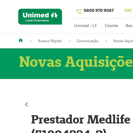
0800 970 9087
SAC
Unimed - LF
Cliente
Rec
Acesso Rápido
Comunicação
Novas Aquis
Novas Aquisiçõe
Prestador Medlife