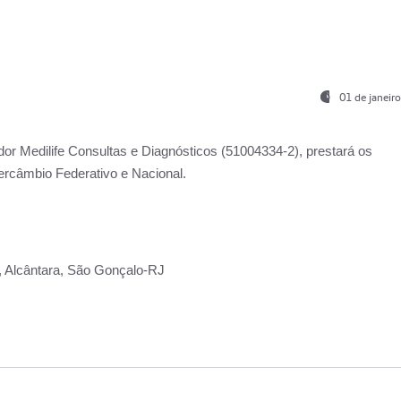
01 de janeir
ador
Medilife Consultas e Diagnósticos
(51004334-2), prestará os
ercâmbio Federativo e Nacional.
2, Alcântara, São Gonçalo-RJ