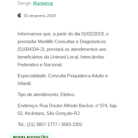
Design:
Marketing
01 de janeiro, 2019
Informamos que, a partir do
dia 01/02/2019
, o
prestador
Medilife Consultas e Diagnósticos
(51004334-2), prestará os atendimentos aos
beneficiários da
Unimed Local, Intercâmbio
Federativo e Nacional.
Especialidade:
Consulta Psiquiátrica Adulto e
Infantil.
Tipo de atendimento:
Eletivo.
Endereço:
Rua Doutor Alfredo Backer, n°374, loja
02, Alcântara, São Gonçalo-RJ
Tel.:
(21) 3857-1777 / 3583-2302
NOVAS AQUISIÇÕES