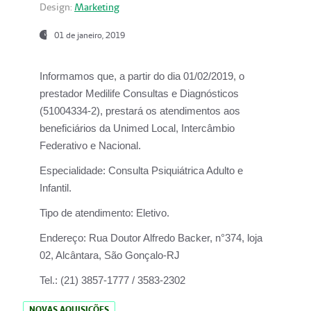
Design:
Marketing
01 de janeiro, 2019
Informamos que, a partir do
dia 01/02/2019
, o
prestador
Medilife Consultas e Diagnósticos
(51004334-2), prestará os atendimentos aos
beneficiários da
Unimed Local, Intercâmbio
Federativo e Nacional.
Especialidade:
Consulta Psiquiátrica Adulto e
Infantil.
Tipo de atendimento:
Eletivo.
Endereço:
Rua Doutor Alfredo Backer, n°374, loja
02, Alcântara, São Gonçalo-RJ
Tel.:
(21) 3857-1777 / 3583-2302
NOVAS AQUISIÇÕES