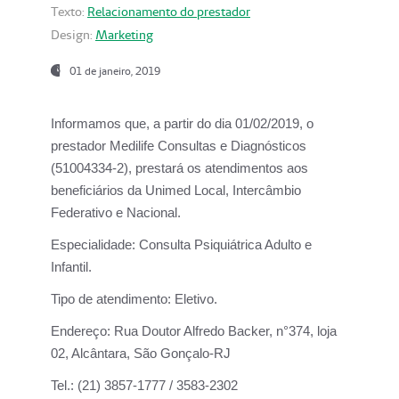
Texto:
Relacionamento do prestador
Design:
Marketing
01 de janeiro, 2019
Informamos que, a partir do
dia 01/02/2019
, o
prestador
Medilife Consultas e Diagnósticos
(51004334-2), prestará os atendimentos aos
beneficiários da
Unimed Local, Intercâmbio
Federativo e Nacional.
Especialidade:
Consulta Psiquiátrica Adulto e
Infantil.
Tipo de atendimento:
Eletivo.
Endereço:
Rua Doutor Alfredo Backer, n°374, loja
02, Alcântara, São Gonçalo-RJ
Tel.:
(21) 3857-1777 / 3583-2302