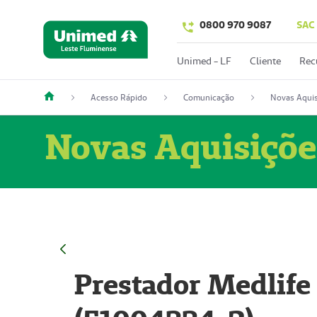
0800 970 9087
SAC
Unimed - LF
Cliente
Rec
Acesso Rápido
Comunicação
Novas Aquis
Novas Aquisiçõe
Prestador Medlife