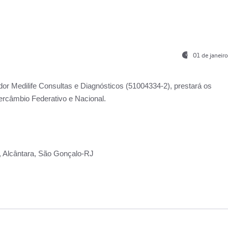
01 de janeir
ador
Medilife Consultas e Diagnósticos
(51004334-2), prestará os
ercâmbio Federativo e Nacional.
2, Alcântara, São Gonçalo-RJ