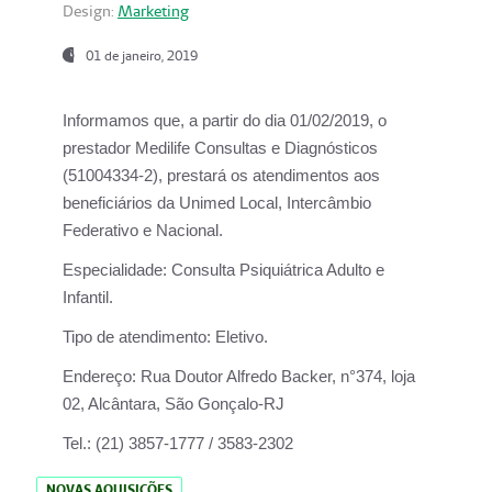
Design:
Marketing
01 de janeiro, 2019
Informamos que, a partir do
dia 01/02/2019
, o
prestador
Medilife Consultas e Diagnósticos
(51004334-2), prestará os atendimentos aos
beneficiários da
Unimed Local, Intercâmbio
Federativo e Nacional.
Especialidade:
Consulta Psiquiátrica Adulto e
Infantil.
Tipo de atendimento:
Eletivo.
Endereço:
Rua Doutor Alfredo Backer, n°374, loja
02, Alcântara, São Gonçalo-RJ
Tel.:
(21) 3857-1777 / 3583-2302
NOVAS AQUISIÇÕES