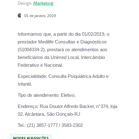
Design:
Marketing
01 de janeiro, 2019
Informamos que, a partir do
dia 01/02/2019
, o
prestador
Medilife Consultas e Diagnósticos
(51004334-2), prestará os atendimentos aos
beneficiários da
Unimed Local, Intercâmbio
Federativo e Nacional.
Especialidade:
Consulta Psiquiátrica Adulto e
Infantil.
Tipo de atendimento:
Eletivo.
Endereço:
Rua Doutor Alfredo Backer, n°374, loja
02, Alcântara, São Gonçalo-RJ
Tel.:
(21) 3857-1777 / 3583-2302
NOVAS AQUISIÇÕES