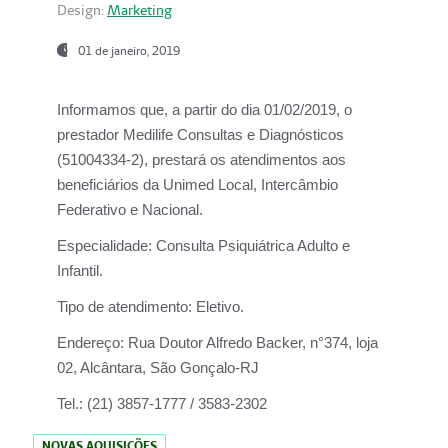
Design:
Marketing
01 de janeiro, 2019
Informamos que, a partir do
dia 01/02/2019
, o
prestador
Medilife Consultas e Diagnósticos
(51004334-2), prestará os atendimentos aos
beneficiários da
Unimed Local, Intercâmbio
Federativo e Nacional.
Especialidade:
Consulta Psiquiátrica Adulto e
Infantil.
Tipo de atendimento:
Eletivo.
Endereço:
Rua Doutor Alfredo Backer, n°374, loja
02, Alcântara, São Gonçalo-RJ
Tel.:
(21) 3857-1777 / 3583-2302
NOVAS AQUISIÇÕES