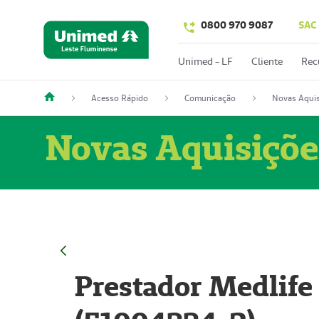
0800 970 9087
SAC
Unimed - LF
Cliente
Rec
Acesso Rápido
Comunicação
Novas Aquis
Novas Aquisiçõe
Prestador Medlife