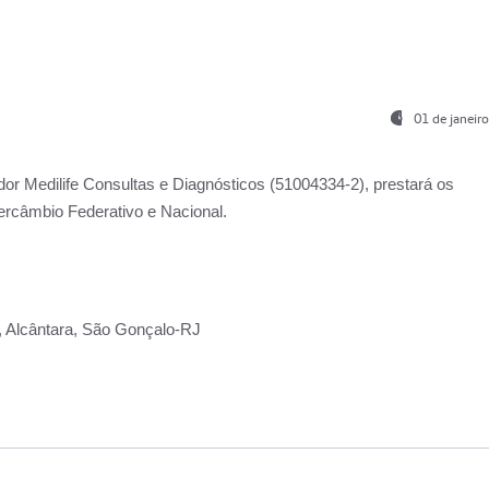
01 de janeir
ador
Medilife Consultas e Diagnósticos
(51004334-2), prestará os
ercâmbio Federativo e Nacional.
2, Alcântara, São Gonçalo-RJ