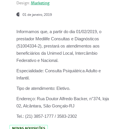
Design:
Marketing
01 de janeiro, 2019
Informamos que, a partir do
dia 01/02/2019
, o
prestador
Medilife Consultas e Diagnósticos
(51004334-2), prestará os atendimentos aos
beneficiários da
Unimed Local, Intercâmbio
Federativo e Nacional.
Especialidade:
Consulta Psiquiátrica Adulto e
Infantil.
Tipo de atendimento:
Eletivo.
Endereço:
Rua Doutor Alfredo Backer, n°374, loja
02, Alcântara, São Gonçalo-RJ
Tel.:
(21) 3857-1777 / 3583-2302
NOVAS AQUISIÇÕES