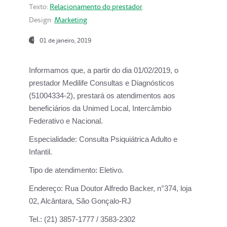
Texto:
Relacionamento do prestador
Design:
Marketing
01 de janeiro, 2019
Informamos que, a partir do
dia 01/02/2019
, o
prestador
Medilife Consultas e Diagnósticos
(51004334-2), prestará os atendimentos aos
beneficiários da
Unimed Local, Intercâmbio
Federativo e Nacional.
Especialidade:
Consulta Psiquiátrica Adulto e
Infantil.
Tipo de atendimento:
Eletivo.
Endereço:
Rua Doutor Alfredo Backer, n°374, loja
02, Alcântara, São Gonçalo-RJ
Tel.:
(21) 3857-1777 / 3583-2302