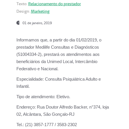
Texto:
Relacionamento do prestador
Design:
Marketing
01 de janeiro, 2019
Informamos que, a partir do
dia 01/02/2019
, o
prestador
Medilife Consultas e Diagnósticos
(51004334-2), prestará os atendimentos aos
beneficiários da
Unimed Local, Intercâmbio
Federativo e Nacional.
Especialidade:
Consulta Psiquiátrica Adulto e
Infantil.
Tipo de atendimento:
Eletivo.
Endereço:
Rua Doutor Alfredo Backer, n°374, loja
02, Alcântara, São Gonçalo-RJ
Tel.:
(21) 3857-1777 / 3583-2302