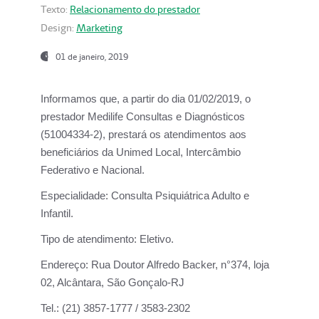
Texto:
Relacionamento do prestador
Design:
Marketing
01 de janeiro, 2019
Informamos que, a partir do
dia 01/02/2019
, o
prestador
Medilife Consultas e Diagnósticos
(51004334-2), prestará os atendimentos aos
beneficiários da
Unimed Local, Intercâmbio
Federativo e Nacional.
Especialidade:
Consulta Psiquiátrica Adulto e
Infantil.
Tipo de atendimento:
Eletivo.
Endereço:
Rua Doutor Alfredo Backer, n°374, loja
02, Alcântara, São Gonçalo-RJ
Tel.:
(21) 3857-1777 / 3583-2302