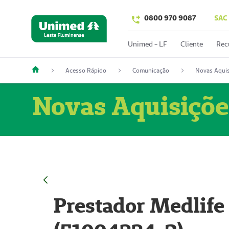
0800 970 9087
SAC
Unimed - LF
Cliente
Rec
Acesso Rápido
Comunicação
Novas Aquis
Novas Aquisiçõe
Prestador Medlife