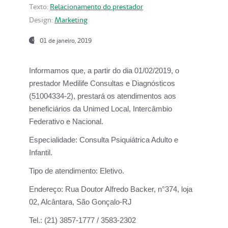
Texto:
Relacionamento do prestador
Design:
Marketing
01 de janeiro, 2019
Informamos que, a partir do
dia 01/02/2019
, o
prestador
Medilife Consultas e Diagnósticos
(51004334-2), prestará os atendimentos aos
beneficiários da
Unimed Local, Intercâmbio
Federativo e Nacional.
Especialidade:
Consulta Psiquiátrica Adulto e
Infantil.
Tipo de atendimento:
Eletivo.
Endereço:
Rua Doutor Alfredo Backer, n°374, loja
02, Alcântara, São Gonçalo-RJ
Tel.:
(21) 3857-1777 / 3583-2302