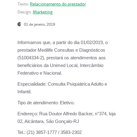
Texto:
Relacionamento do prestador
Design:
Marketing
01 de janeiro, 2019
Informamos que, a partir do
dia 01/02/2019
, o
prestador
Medilife Consultas e Diagnósticos
(51004334-2), prestará os atendimentos aos
beneficiários da
Unimed Local, Intercâmbio
Federativo e Nacional.
Especialidade:
Consulta Psiquiátrica Adulto e
Infantil.
Tipo de atendimento:
Eletivo.
Endereço:
Rua Doutor Alfredo Backer, n°374, loja
02, Alcântara, São Gonçalo-RJ
Tel.:
(21) 3857-1777 / 3583-2302