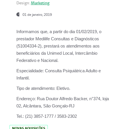
Design:
Marketing
01 de janeiro, 2019
Informamos que, a partir do
dia 01/02/2019
, o
prestador
Medilife Consultas e Diagnósticos
(51004334-2), prestará os atendimentos aos
beneficiários da
Unimed Local, Intercâmbio
Federativo e Nacional.
Especialidade:
Consulta Psiquiátrica Adulto e
Infantil.
Tipo de atendimento:
Eletivo.
Endereço:
Rua Doutor Alfredo Backer, n°374, loja
02, Alcântara, São Gonçalo-RJ
Tel.:
(21) 3857-1777 / 3583-2302
NOVAS AQUISIÇÕES