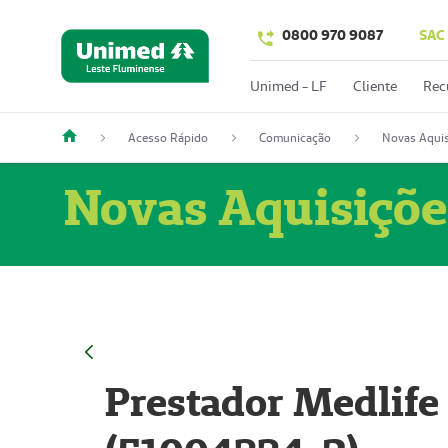
0800 970 9087
SAC
Unimed - LF
Cliente
Rec
Acesso Rápido
Comunicação
Novas Aquis
Novas Aquisiçõe
Prestador Medlife