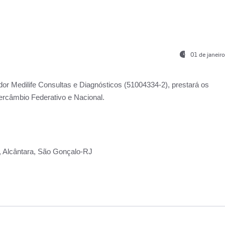
01 de janeir
ador
Medilife Consultas e Diagnósticos
(51004334-2), prestará os
ercâmbio Federativo e Nacional.
2, Alcântara, São Gonçalo-RJ