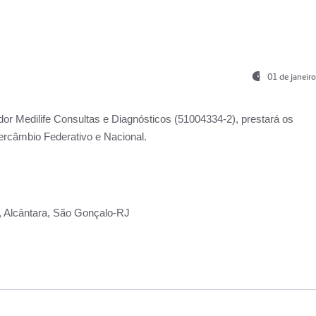
01 de janeir
ador
Medilife Consultas e Diagnósticos
(51004334-2), prestará os
ercâmbio Federativo e Nacional.
2, Alcântara, São Gonçalo-RJ