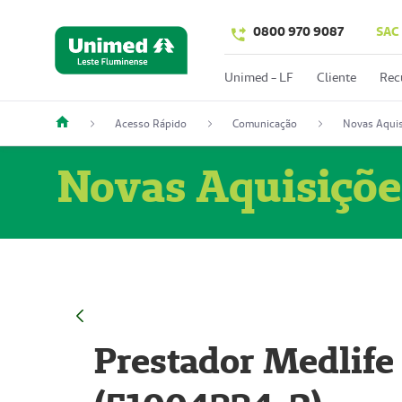
0800 970 9087
SAC
Unimed - LF
Cliente
Rec
Acesso Rápido
Comunicação
Novas Aquis
Novas Aquisiçõe
Prestador Medlife