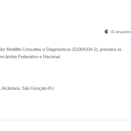
01 de janeir
ador
Medilife Consultas e Diagnósticos
(51004334-2), prestará os
ercâmbio Federativo e Nacional.
2, Alcântara, São Gonçalo-RJ