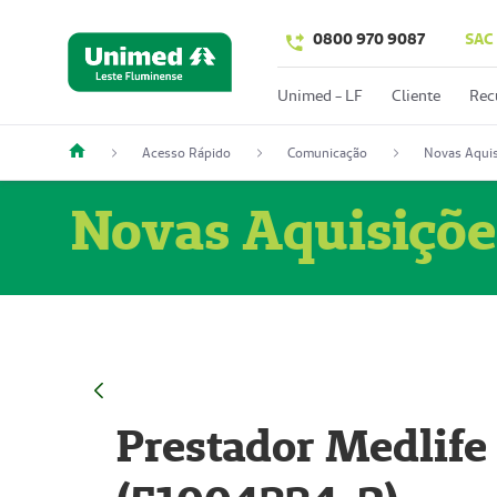
0800 970 9087
SAC
Unimed - LF
Cliente
Rec
Acesso Rápido
Comunicação
Novas Aquis
Novas Aquisiçõe
Prestador Medlife