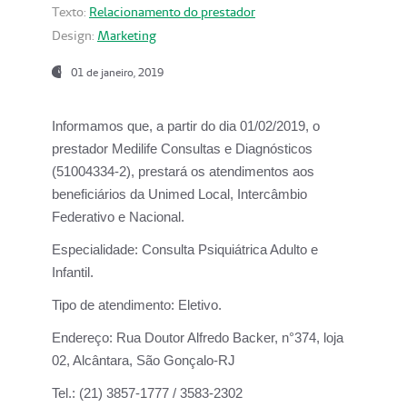
Texto:
Relacionamento do prestador
Design:
Marketing
01 de janeiro, 2019
Informamos que, a partir do
dia 01/02/2019
, o
prestador
Medilife Consultas e Diagnósticos
(51004334-2), prestará os atendimentos aos
beneficiários da
Unimed Local, Intercâmbio
Federativo e Nacional.
Especialidade:
Consulta Psiquiátrica Adulto e
Infantil.
Tipo de atendimento:
Eletivo.
Endereço:
Rua Doutor Alfredo Backer, n°374, loja
02, Alcântara, São Gonçalo-RJ
Tel.:
(21) 3857-1777 / 3583-2302