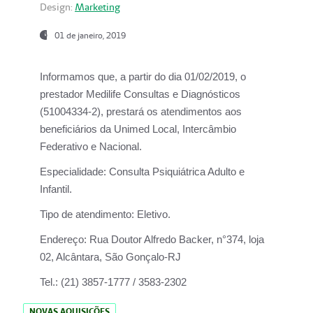
Design:
Marketing
01 de janeiro, 2019
Informamos que, a partir do
dia 01/02/2019
, o
prestador
Medilife Consultas e Diagnósticos
(51004334-2), prestará os atendimentos aos
beneficiários da
Unimed Local, Intercâmbio
Federativo e Nacional.
Especialidade:
Consulta Psiquiátrica Adulto e
Infantil.
Tipo de atendimento:
Eletivo.
Endereço:
Rua Doutor Alfredo Backer, n°374, loja
02, Alcântara, São Gonçalo-RJ
Tel.:
(21) 3857-1777 / 3583-2302
NOVAS AQUISIÇÕES