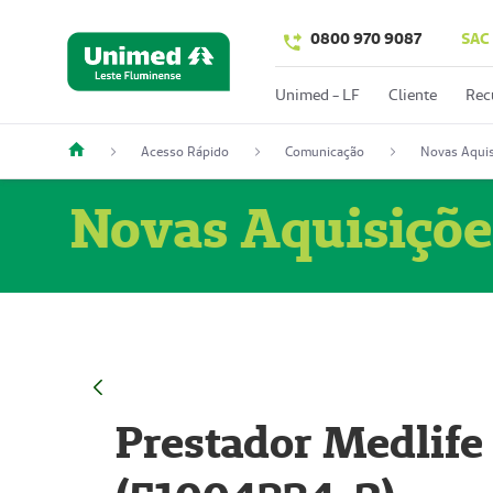
0800 970 9087
SAC
Unimed - LF
Cliente
Rec
Acesso Rápido
Comunicação
Novas Aquis
Novas Aquisiçõe
Prestador Medlife