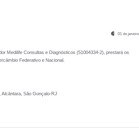
01 de janeir
ador
Medilife Consultas e Diagnósticos
(51004334-2), prestará os
ercâmbio Federativo e Nacional.
2, Alcântara, São Gonçalo-RJ