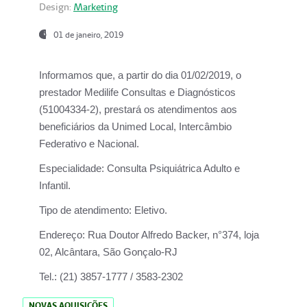
Design:
Marketing
01 de janeiro, 2019
Informamos que, a partir do
dia 01/02/2019
, o
prestador
Medilife Consultas e Diagnósticos
(51004334-2), prestará os atendimentos aos
beneficiários da
Unimed Local, Intercâmbio
Federativo e Nacional.
Especialidade:
Consulta Psiquiátrica Adulto e
Infantil.
Tipo de atendimento:
Eletivo.
Endereço:
Rua Doutor Alfredo Backer, n°374, loja
02, Alcântara, São Gonçalo-RJ
Tel.:
(21) 3857-1777 / 3583-2302
NOVAS AQUISIÇÕES