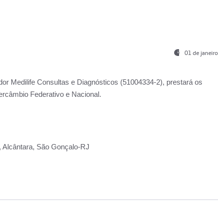
01 de janeir
ador
Medilife Consultas e Diagnósticos
(51004334-2), prestará os
ercâmbio Federativo e Nacional.
2, Alcântara, São Gonçalo-RJ