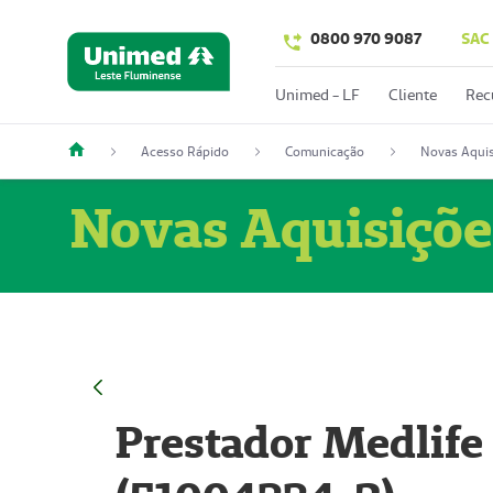
0800 970 9087
SAC
Unimed - LF
Cliente
Rec
Acesso Rápido
Comunicação
Novas Aquis
Novas Aquisiçõe
Prestador Medlife