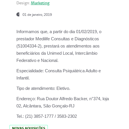
Design:
Marketing
01 de janeiro, 2019
Informamos que, a partir do
dia 01/02/2019
, o
prestador
Medilife Consultas e Diagnósticos
(51004334-2), prestará os atendimentos aos
beneficiários da
Unimed Local, Intercâmbio
Federativo e Nacional.
Especialidade:
Consulta Psiquiátrica Adulto e
Infantil.
Tipo de atendimento:
Eletivo.
Endereço:
Rua Doutor Alfredo Backer, n°374, loja
02, Alcântara, São Gonçalo-RJ
Tel.:
(21) 3857-1777 / 3583-2302
NOVAS AQUISIÇÕES