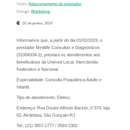
Texto:
Relacionamento do prestador
Design:
Marketing
01 de janeiro, 2019
Informamos que, a partir do
dia 01/02/2019
, o
prestador
Medilife Consultas e Diagnósticos
(51004334-2), prestará os atendimentos aos
beneficiários da
Unimed Local, Intercâmbio
Federativo e Nacional.
Especialidade:
Consulta Psiquiátrica Adulto e
Infantil.
Tipo de atendimento:
Eletivo.
Endereço:
Rua Doutor Alfredo Backer, n°374, loja
02, Alcântara, São Gonçalo-RJ
Tel.:
(21) 3857-1777 / 3583-2302