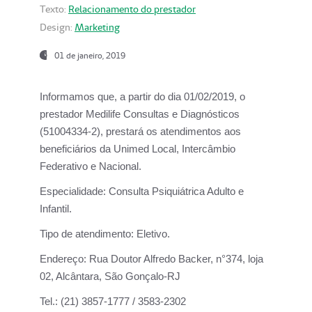
Texto:
Relacionamento do prestador
Design:
Marketing
01 de janeiro, 2019
Informamos que, a partir do
dia 01/02/2019
, o
prestador
Medilife Consultas e Diagnósticos
(51004334-2), prestará os atendimentos aos
beneficiários da
Unimed Local, Intercâmbio
Federativo e Nacional.
Especialidade:
Consulta Psiquiátrica Adulto e
Infantil.
Tipo de atendimento:
Eletivo.
Endereço:
Rua Doutor Alfredo Backer, n°374, loja
02, Alcântara, São Gonçalo-RJ
Tel.:
(21) 3857-1777 / 3583-2302