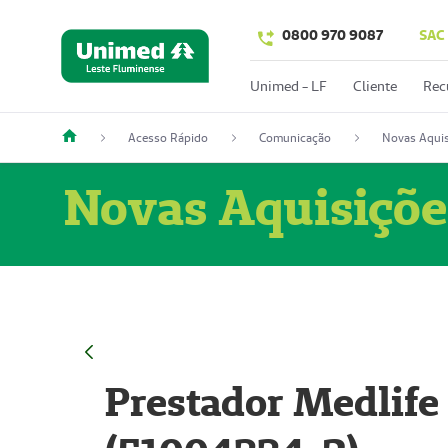
0800 970 9087
SAC
Unimed - LF
Cliente
Rec
Acesso Rápido
Comunicação
Novas Aquis
Novas Aquisiçõe
Prestador Medlife