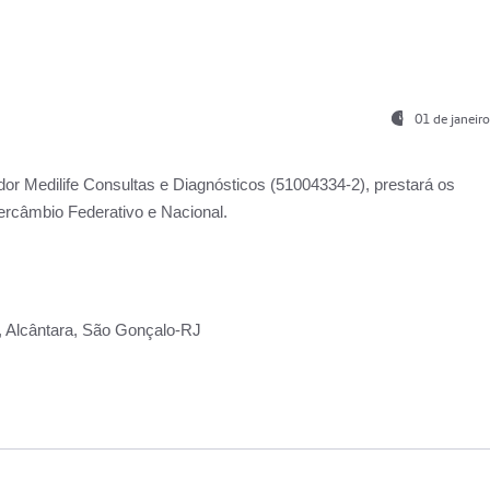
01 de janeir
ador
Medilife Consultas e Diagnósticos
(51004334-2), prestará os
ercâmbio Federativo e Nacional.
2, Alcântara, São Gonçalo-RJ