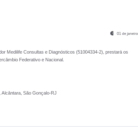
01 de janeir
ador
Medilife Consultas e Diagnósticos
(51004334-2), prestará os
ercâmbio Federativo e Nacional.
2, Alcântara, São Gonçalo-RJ