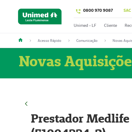
0800 970 9087
SAC
Unimed - LF
Cliente
Rec
Acesso Rápido
Comunicação
Novas Aquis
Novas Aquisiçõe
Prestador Medlife