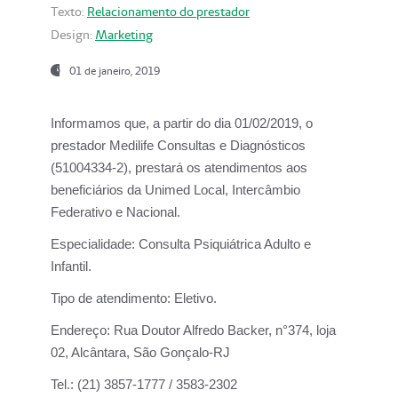
Texto:
Relacionamento do prestador
Design:
Marketing
01 de janeiro, 2019
Informamos que, a partir do
dia 01/02/2019
, o
prestador
Medilife Consultas e Diagnósticos
(51004334-2), prestará os atendimentos aos
beneficiários da
Unimed Local, Intercâmbio
Federativo e Nacional.
Especialidade:
Consulta Psiquiátrica Adulto e
Infantil.
Tipo de atendimento:
Eletivo.
Endereço:
Rua Doutor Alfredo Backer, n°374, loja
02, Alcântara, São Gonçalo-RJ
Tel.:
(21) 3857-1777 / 3583-2302