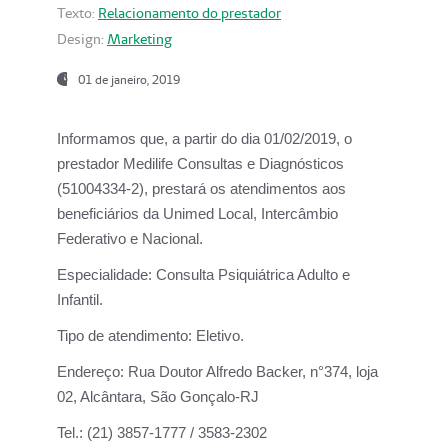
Texto:
Relacionamento do prestador
Design:
Marketing
01 de janeiro, 2019
Informamos que, a partir do
dia 01/02/2019
, o
prestador
Medilife Consultas e Diagnósticos
(51004334-2), prestará os atendimentos aos
beneficiários da
Unimed Local, Intercâmbio
Federativo e Nacional.
Especialidade:
Consulta Psiquiátrica Adulto e
Infantil.
Tipo de atendimento:
Eletivo.
Endereço:
Rua Doutor Alfredo Backer, n°374, loja
02, Alcântara, São Gonçalo-RJ
Tel.:
(21) 3857-1777 / 3583-2302