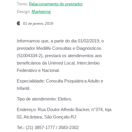
Texto:
Relacionamento do prestador
Design:
Marketing
01 de janeiro, 2019
Informamos que, a partir do
dia 01/02/2019
, o
prestador
Medilife Consultas e Diagnósticos
(51004334-2), prestará os atendimentos aos
beneficiários da
Unimed Local, Intercâmbio
Federativo e Nacional.
Especialidade:
Consulta Psiquiátrica Adulto e
Infantil.
Tipo de atendimento:
Eletivo.
Endereço:
Rua Doutor Alfredo Backer, n°374, loja
02, Alcântara, São Gonçalo-RJ
Tel.:
(21) 3857-1777 / 3583-2302