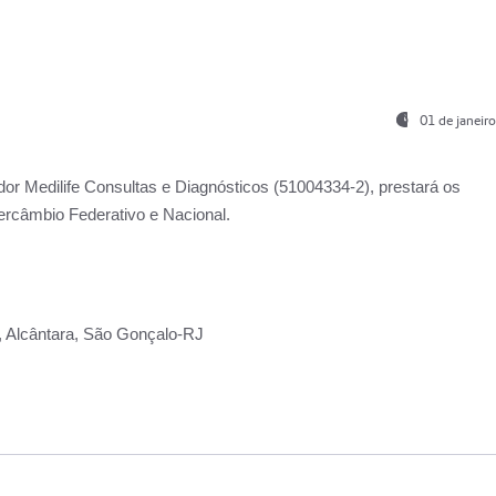
01 de janeir
ador
Medilife Consultas e Diagnósticos
(51004334-2), prestará os
ercâmbio Federativo e Nacional.
2, Alcântara, São Gonçalo-RJ