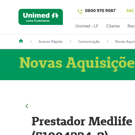
0800 970 9087
SAC
Unimed - LF
Cliente
Rec
Acesso Rápido
Comunicação
Novas Aquis
Novas Aquisiçõe
Prestador Medlife