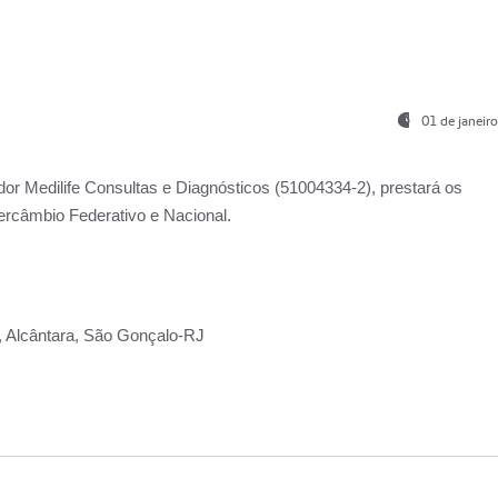
01 de janeir
ador
Medilife Consultas e Diagnósticos
(51004334-2), prestará os
ercâmbio Federativo e Nacional.
2, Alcântara, São Gonçalo-RJ