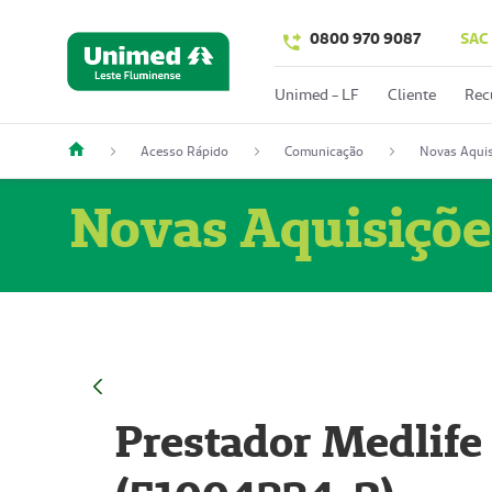
0800 970 9087
SAC
Unimed - LF
Cliente
Rec
Acesso Rápido
Comunicação
Novas Aquis
Novas Aquisiçõe
Prestador Medlife