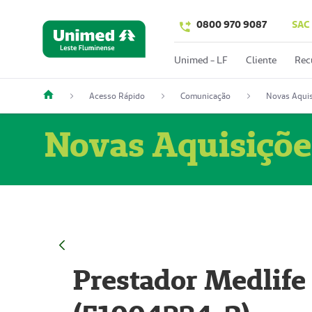
0800 970 9087
SAC
Unimed - LF
Cliente
Rec
Acesso Rápido
Comunicação
Novas Aquis
Novas Aquisiçõe
Prestador Medlife