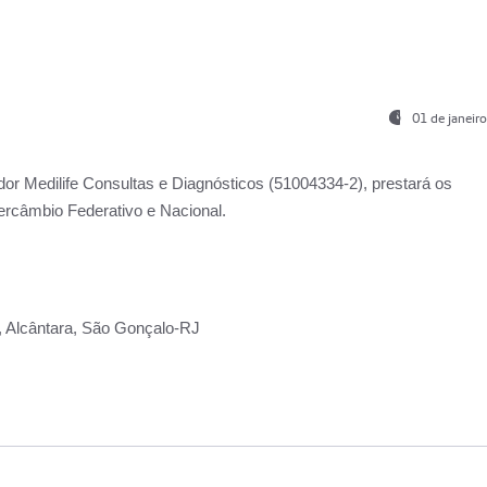
01 de janeir
ador
Medilife Consultas e Diagnósticos
(51004334-2), prestará os
ercâmbio Federativo e Nacional.
2, Alcântara, São Gonçalo-RJ