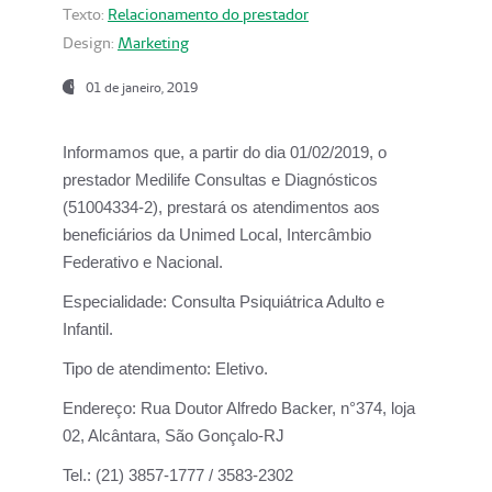
Texto:
Relacionamento do prestador
Design:
Marketing
01 de janeiro, 2019
Informamos que, a partir do
dia 01/02/2019
, o
prestador
Medilife Consultas e Diagnósticos
(51004334-2), prestará os atendimentos aos
beneficiários da
Unimed Local, Intercâmbio
Federativo e Nacional.
Especialidade:
Consulta Psiquiátrica Adulto e
Infantil.
Tipo de atendimento:
Eletivo.
Endereço:
Rua Doutor Alfredo Backer, n°374, loja
02, Alcântara, São Gonçalo-RJ
Tel.:
(21) 3857-1777 / 3583-2302