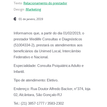
Texto:
Relacionamento do prestador
Design:
Marketing
01 de janeiro, 2019
Informamos que, a partir do
dia 01/02/2019
, o
prestador
Medilife Consultas e Diagnósticos
(51004334-2), prestará os atendimentos aos
beneficiários da
Unimed Local, Intercâmbio
Federativo e Nacional.
Especialidade:
Consulta Psiquiátrica Adulto e
Infantil.
Tipo de atendimento:
Eletivo.
Endereço:
Rua Doutor Alfredo Backer, n°374, loja
02, Alcântara, São Gonçalo-RJ
Tel.:
(21) 3857-1777 / 3583-2302