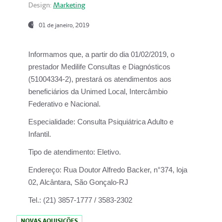
Design:
Marketing
01 de janeiro, 2019
Informamos que, a partir do
dia 01/02/2019
, o
prestador
Medilife Consultas e Diagnósticos
(51004334-2), prestará os atendimentos aos
beneficiários da
Unimed Local, Intercâmbio
Federativo e Nacional.
Especialidade:
Consulta Psiquiátrica Adulto e
Infantil.
Tipo de atendimento:
Eletivo.
Endereço:
Rua Doutor Alfredo Backer, n°374, loja
02, Alcântara, São Gonçalo-RJ
Tel.:
(21) 3857-1777 / 3583-2302
NOVAS AQUISIÇÕES