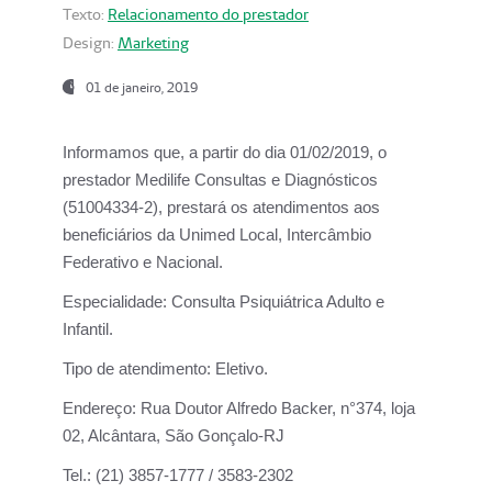
Texto:
Relacionamento do prestador
Design:
Marketing
01 de janeiro, 2019
Informamos que, a partir do
dia 01/02/2019
, o
prestador
Medilife Consultas e Diagnósticos
(51004334-2), prestará os atendimentos aos
beneficiários da
Unimed Local, Intercâmbio
Federativo e Nacional.
Especialidade:
Consulta Psiquiátrica Adulto e
Infantil.
Tipo de atendimento:
Eletivo.
Endereço:
Rua Doutor Alfredo Backer, n°374, loja
02, Alcântara, São Gonçalo-RJ
Tel.:
(21) 3857-1777 / 3583-2302