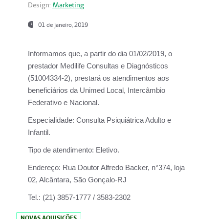
Design:
Marketing
01 de janeiro, 2019
Informamos que, a partir do
dia 01/02/2019
, o
prestador
Medilife Consultas e Diagnósticos
(51004334-2), prestará os atendimentos aos
beneficiários da
Unimed Local, Intercâmbio
Federativo e Nacional.
Especialidade:
Consulta Psiquiátrica Adulto e
Infantil.
Tipo de atendimento:
Eletivo.
Endereço:
Rua Doutor Alfredo Backer, n°374, loja
02, Alcântara, São Gonçalo-RJ
Tel.:
(21) 3857-1777 / 3583-2302
NOVAS AQUISIÇÕES