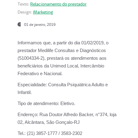
Texto:
Relacionamento do prestador
Design:
Marketing
01 de janeiro, 2019
Informamos que, a partir do
dia 01/02/2019
, o
prestador
Medilife Consultas e Diagnósticos
(51004334-2), prestará os atendimentos aos
beneficiários da
Unimed Local, Intercâmbio
Federativo e Nacional.
Especialidade:
Consulta Psiquiátrica Adulto e
Infantil.
Tipo de atendimento:
Eletivo.
Endereço:
Rua Doutor Alfredo Backer, n°374, loja
02, Alcântara, São Gonçalo-RJ
Tel.:
(21) 3857-1777 / 3583-2302